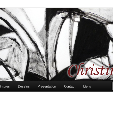
 les formes, les rythmes, passages et bifurcations
d, peintures et dessins
intures
Dessins
Présentation
Contact
Liens