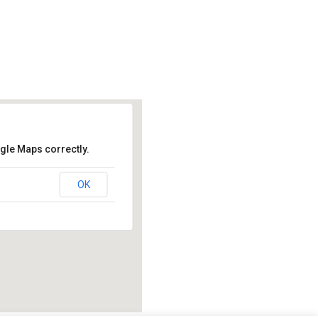
gle Maps correctly.
ery
OK