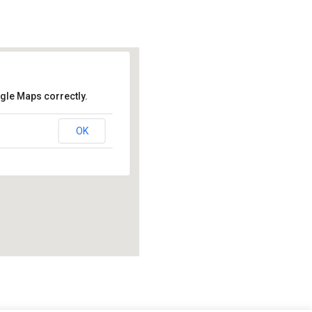
gle Maps correctly.
ery
OK