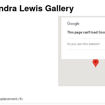
ndra Lewis Gallery
This page can't load Goo
Leandra Lewis Gall
Do you own this website?
-- - Scottsdale,
Événements
placement</li>