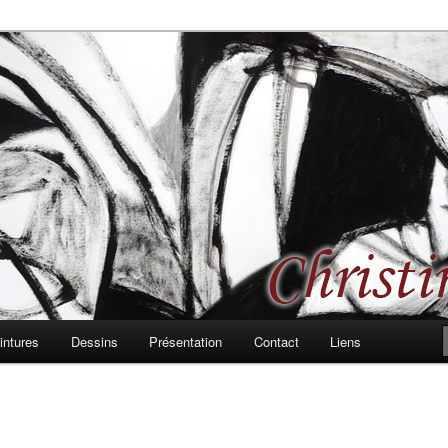
 les formes, les rythmes, passages et bifurcations
d, peintures et dessins
intures
Dessins
Présentation
Contact
Liens