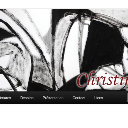
 les formes, les rythmes, passages et bifurcations
d, peintures et dessins
intures
Dessins
Présentation
Contact
Liens