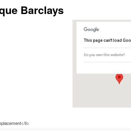
que Barclays
This page can't load Goo
banque Barclays
Do you own this website?
banque Barclays - 
Événements
placement</li>