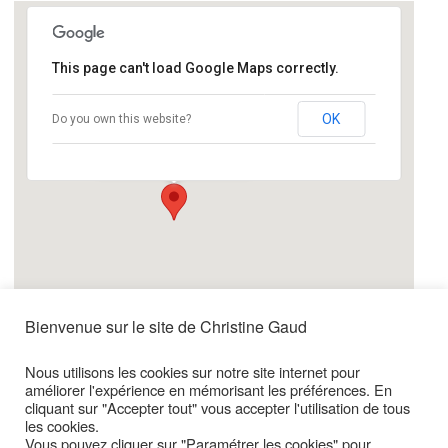
This page can't load Google Maps correctly.
Salle des Rancy
OK
Do you own this website?
249 Rue Vendôme - Lyon
Événements
Bienvenue sur le site de Christine Gaud
Date / Heure
Date(s) - 01/12/2015 - 24/12/2015
2:00 pm - 8:00 pm
Nous utilisons les cookies sur notre site internet pour
améliorer l'expérience en mémorisant les préférences. En
cliquant sur "Accepter tout" vous accepter l'utilisation de tous
Emplacement
les cookies.
Salle des Rancy
Vous pouvez cliquer sur "Paramétrer les cookies" pour