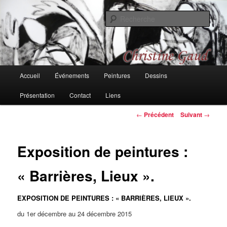
Aller
Une recherche sur les couleurs, les formes, les rythmes, passages et
bifurcations
au
Rech
contenu
principal
Christine Gaud, peintures et
dessins
Menu
Accueil
Événements
Peintures
Dessins
principal
Présentation
Contact
Liens
Navigation
←
Précédent
Suivant
→
des
articles
Exposition de peintures :
« Barrières, Lieux ».
EXPOSITION DE PEINTURES : « BARRIÈRES, LIEUX ».
du 1er décembre au 24 décembre 2015