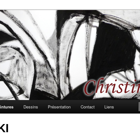
 les formes, les rythmes, passages et bifurcations
d, peintures et dessins
intures
Dessins
Présentation
Contact
Liens
KI