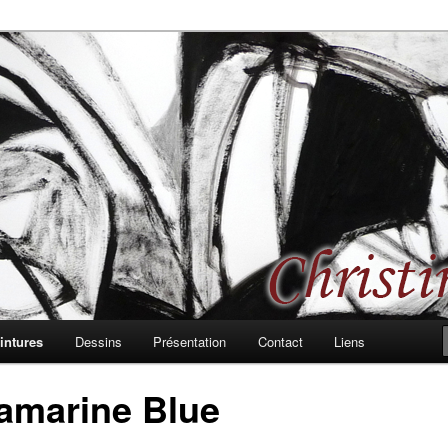
 les formes, les rythmes, passages et bifurcations
d, peintures et dessins
intures
Dessins
Présentation
Contact
Liens
ramarine Blue