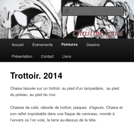
Aller
Une recherche sur les couleurs, les formes, les rythmes, passages et
bifurcations
au
Rech
contenu
principal
Christine Gaud, peintures et
dessins
Menu
Peintures
Accueil
Événements
Dessins
principal
Présentation
Contact
Liens
Trottoir. 2014
Chaise laissée sur un trottoir, au pied d’un lampadaire, au pied
du poteau, au pied du mur.
Chaises de café, rebords de trottoir, plaques d’égouts. Chaise et
son reflet improbable dans une flaque de caniveau, monde à
l’envers où l’on vole, la terre au-dessus de la tête.