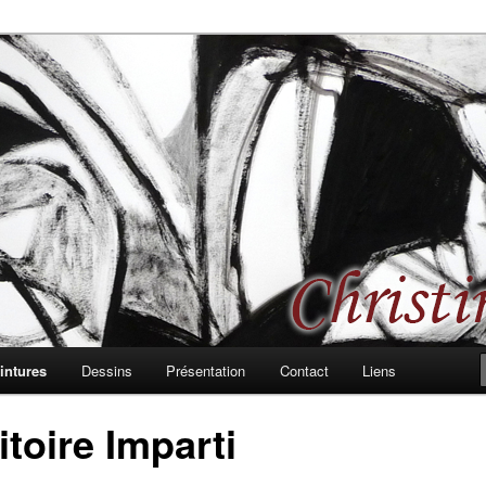
 les formes, les rythmes, passages et bifurcations
d, peintures et dessins
intures
Dessins
Présentation
Contact
Liens
itoire Imparti