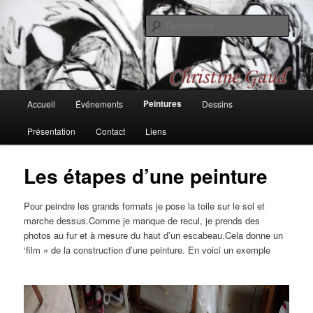
Aller
Une recherche sur les couleurs, les formes, les rythmes, passages et
bifurcations
au
Rech
contenu
principal
Christine Gaud, peintures et
dessins
Menu
Peintures
Accueil
Événements
Dessins
principal
Présentation
Contact
Liens
Les étapes d’une peinture
Pour peindre les grands formats je pose la toile sur le sol et
marche dessus.Comme je manque de recul, je prends des
photos au fur et à mesure du haut d’un escabeau.Cela donne un
‘film » de la construction d’une peinture. En voici un exemple