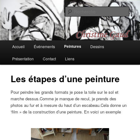
Aller
Une recherche sur les couleurs, les formes, les rythmes, passages et
bifurcations
au
Rech
contenu
principal
Christine Gaud, peintures et
dessins
Menu
Peintures
Accueil
Événements
Dessins
principal
Présentation
Contact
Liens
Les étapes d’une peinture
Pour peindre les grands formats je pose la toile sur le sol et
marche dessus.Comme je manque de recul, je prends des
photos au fur et à mesure du haut d’un escabeau.Cela donne un
‘film » de la construction d’une peinture. En voici un exemple