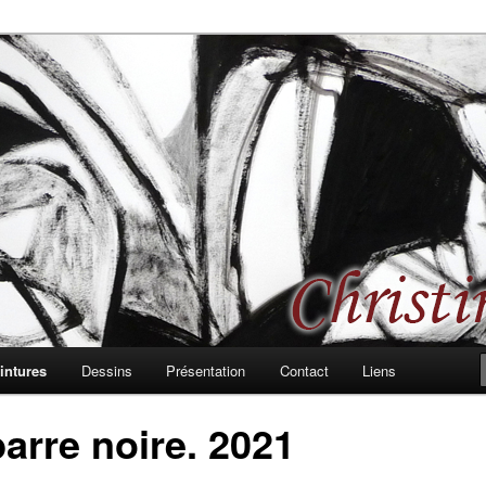
 les formes, les rythmes, passages et bifurcations
d, peintures et dessins
intures
Dessins
Présentation
Contact
Liens
arre noire. 2021