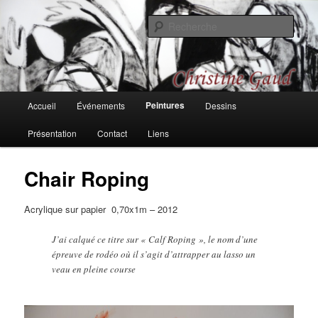
Aller
Une recherche sur les couleurs, les formes, les rythmes, passages et
bifurcations
au
Rech
contenu
principal
Christine Gaud, peintures et
dessins
Menu
Peintures
Accueil
Événements
Dessins
principal
Présentation
Contact
Liens
Chair Roping
Acrylique sur papier 0,70x1m – 2012
J’ai calqué ce titre sur « Calf Roping », le nom d’une
épreuve de rodéo où il s’agit d’attrapper au lasso un
veau en pleine course