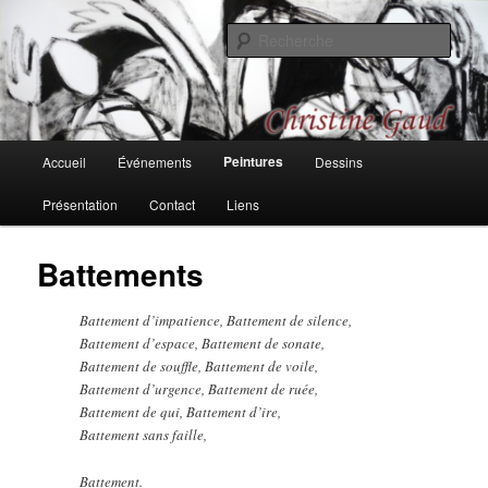
Aller
Une recherche sur les couleurs, les formes, les rythmes, passages et
bifurcations
au
Rech
contenu
principal
Christine Gaud, peintures et
dessins
Menu
Peintures
Accueil
Événements
Dessins
principal
Présentation
Contact
Liens
Battements
Battement d’impatience, Battement de silence,
Battement d’espace, Battement de sonate,
Battement de souffle, Battement de voile,
Battement d’urgence, Battement de ruée,
Battement de qui, Battement d’ire,
Battement sans faille,
Battement.